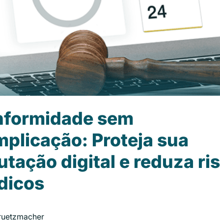
formidade sem
plicação: Proteja sua
utação digital e reduza ri
ídicos
Gruetzmacher