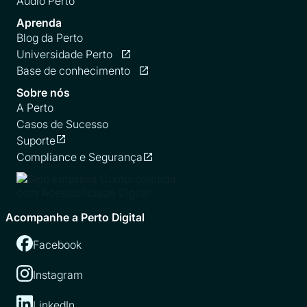
Áudio Perto
Aprenda
Blog da Perto
Universidade Perto
abre em nova guia
Base de conhecimento
abre em nova guia
Sobre nós
A Perto
Casos de Sucesso
Suporte
abre em nova guia
Compliance e Segurança
abre em nova guia
Acompanhe a Perto Digital
Facebook
Instagram
LinkedIn