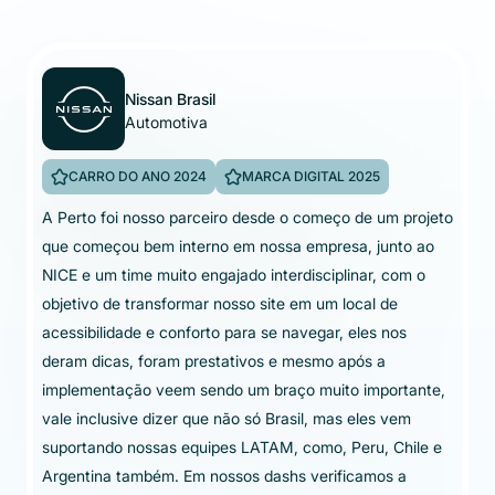
Nissan Brasil
Automotiva
Instituto Ayrton Senna
CARRO DO ANO 2024
MARCA DIGITAL 2025
Educação
A Perto foi nosso parceiro desde o começo de um projeto
Contar com a tecnologia de acessibilidade da Perto
que começou bem interno em nossa empresa, junto ao
Digital tem sido fundamental para o Instituto Ayrton
Sebrae Paraná
Agro Bayer
NICE e um time muito engajado interdisciplinar, com o
Senna. Há tempos buscávamos uma solução que
Educação
Agricultura
objetivo de transformar nosso site em um local de
estivesse alinhada tanto com a legislação vigente quanto
Estamos muito satisfeitos com a implementação do
acessibilidade e conforto para se navegar, eles nos
Estamos muito satisfeitos com a implementação do
com o nosso compromisso de oferecer uma experiência
plugin de acessibilidade da Perto Digital. O resultado final
deram dicas, foram prestativos e mesmo após a
plugin de acessibilidade no site Agro Bayer e com o
acessível e inclusiva a todos que visitam o nosso site. A
superou as nossas expectativas. Agora, podemos
implementação veem sendo um braço muito importante,
serviço que está sendo oferecido. Observamos um bom
Perto Digital não apenas atendeu essa necessidade de
oferecer uma experiência digital verdadeiramente
vale inclusive dizer que não só Brasil, mas eles vem
engajamento dos usuários no site em relação às
forma exemplar, como também se mostrou uma parceira
inclusiva para todos os nossos clientes,
suportando nossas equipes LATAM, como, Peru, Chile e
funcionalidades do Perto Plugin e temos uma visão muito
estratégica que acredita, assim como nós, no poder
independentemente de suas necessidades específicas.
Argentina também. Em nossos dashs verificamos a
clara dos dados através do dashboard. Agradecemos ao
transformador da educação de qualidade. A solução que