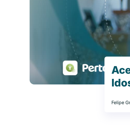
Ace
Ido
Felipe 