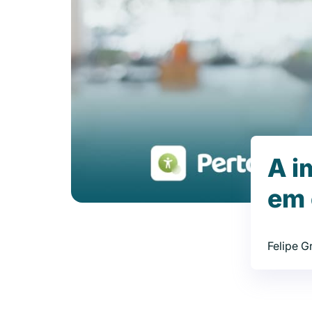
A i
em 
Felipe 